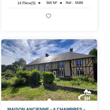
360
M²
Réf :
6588
14
Pièce(s)
MAISON ANCIENNE - 4 CHAMBRES - TERRAIN 9 630 M²