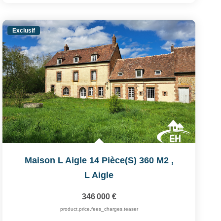
Exclusif
Maison L Aigle 14 Pièce(s) 360 M2
,
L Aigle
346 000 €
product.price.fees_charges.teaser