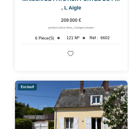
,
L Aigle
209 000 €
product.price.fees_charges.teaser
121
M²
Réf :
6602
6
Pièce(s)
Exclusif