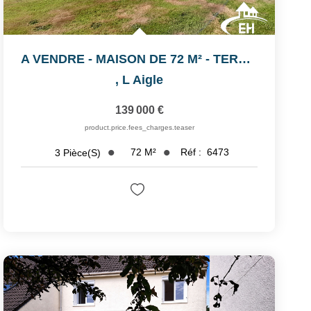
A VENDRE - MAISON DE 72 M² - TERRAIN DE 2880 M²
,
L Aigle
139 000 €
product.price.fees_charges.teaser
72
M²
Réf :
6473
3
Pièce(s)