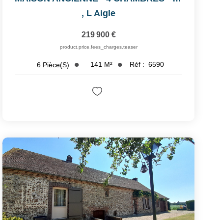
,
L Aigle
219 900 €
product.price.fees_charges.teaser
141
M²
Réf :
6590
6
Pièce(s)