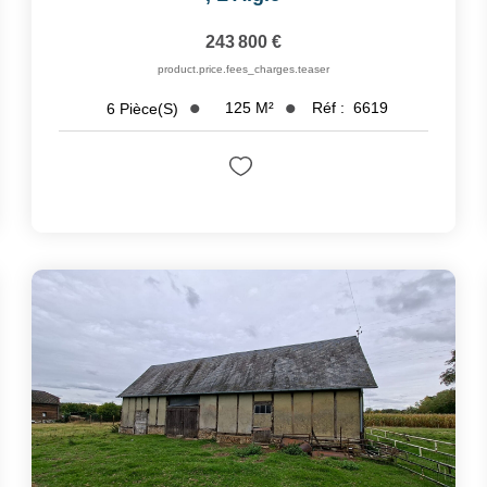
243 800 €
product.price.fees_charges.teaser
125
M²
Réf :
6619
6
Pièce(s)