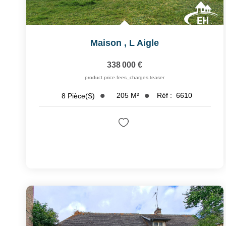
Maison
,
L Aigle
338 000 €
product.price.fees_charges.teaser
205
M²
Réf :
6610
8
Pièce(s)