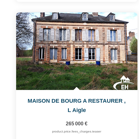
MAISON DE BOURG A RESTAURER
,
L Aigle
265 000 €
product.price.fees_charges.teaser