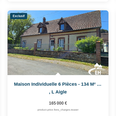
Exclusif
Maison Individuelle 6 Pièces - 134 M² - Terrain 1 020 M²
,
L Aigle
165 000 €
product.price.fees_charges.teaser