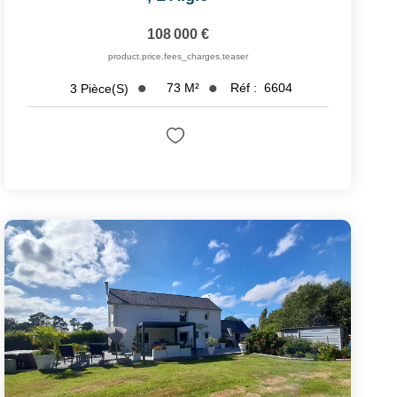
108 000 €
product.price.fees_charges.teaser
73
M²
Réf :
6604
3
Pièce(s)