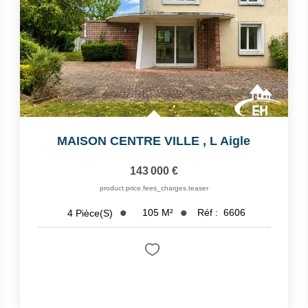
MAISON CENTRE VILLE
,
L Aigle
143 000 €
product.price.fees_charges.teaser
105
M²
Réf :
6606
4
Pièce(s)