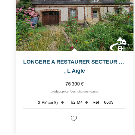
LONGERE A RESTAURER SECTEUR LA FERTE FRESNEL
,
L Aigle
76 300 €
product.price.fees_charges.teaser
62
M²
Réf :
6609
3
Pièce(s)