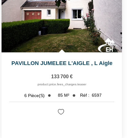
PAVILLON JUMELEE L'AIGLE
,
L Aigle
133 700 €
product.price.fees_charges.teaser
85
M²
Réf :
6597
6
Pièce(s)