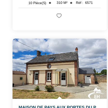
310
M²
Réf :
6571
10
Pièce(s)
MAISON DE PAYS AUX PORTES DU PERCHE