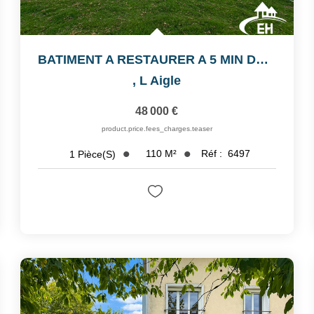
BATIMENT A RESTAURER A 5 MIN DE L'AIGLE
,
L Aigle
48 000 €
product.price.fees_charges.teaser
110
M²
Réf :
6497
1
Pièce(s)