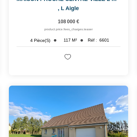
,
L Aigle
108 000 €
product.price.fees_charges.teaser
117
M²
Réf :
6601
4
Pièce(s)