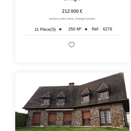
212 000 €
product.price.fees_charges.teaser
250
M²
Réf :
6276
11
Pièce(s)