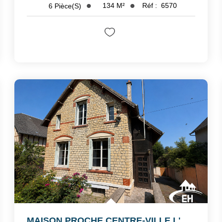
134
M²
Réf :
6570
6
Pièce(s)
MAISON PROCHE CENTRE-VILLE L'AIGLE