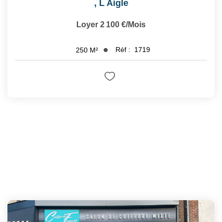
,
L Aigle
Loyer 2 100 €/mois
Réf :
1719
250
M²