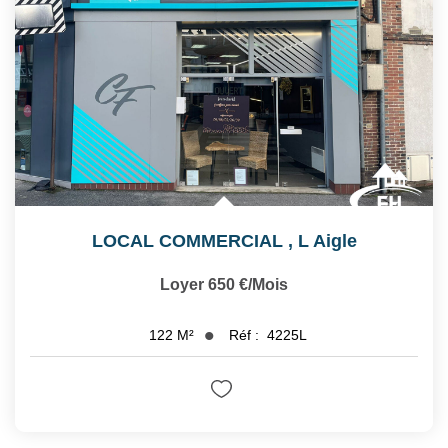
LOCAL COMMERCIAL
,
L Aigle
Loyer 650 €/mois
Réf :
4225L
122
M²