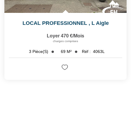
LOCAL PROFESSIONNEL
,
L Aigle
Loyer 470 €/mois
charges comprises
69
M²
Réf :
4063L
3
Pièce(s)