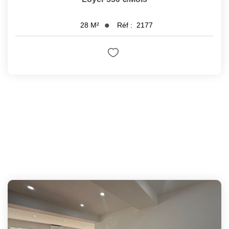
Réf :
2177
28
M²