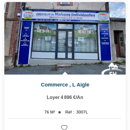
Commerce
,
L Aigle
Loyer 4 896 €/an
Réf :
3007L
76
M²