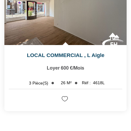
LOCAL COMMERCIAL
,
L Aigle
Loyer 600 €/mois
26
M²
Réf :
4618L
3
Pièce(s)