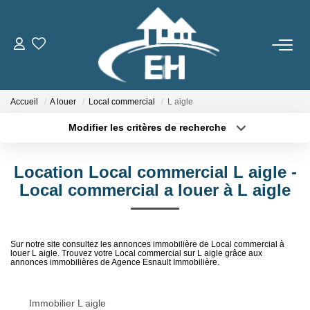
ACHETER
Accueil
A louer
Local commercial
L aigle
LOUER
Modifier les critères de recherche
Type de transaction
Localisation
Nos Biens
Acheter
Localisation
Gestion Locative
Location Local commercial L aigle -
Type de bien
Sélectionnez...
Surface min
Local commercial a louer à L aigle
ESTIMER
Plus de critères
Budget max
Sur notre site consultez les annonces immobilière de Local commercial à
louer L aigle. Trouvez votre Local commercial sur L aigle grâce aux
Créer une alerte
NOTRE AGENCE
annonces immobilières de Agence Esnault Immobilière.
Qui Sommes-Nous
Immobilier L aigle