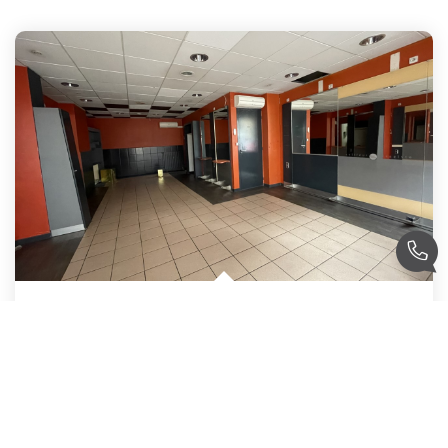
LOCAL COMMERCIAL CENTRE VILLE
,
L Aigle
Loyer 930 €/mois
charges comprises
Réf :
4483L
50
M²