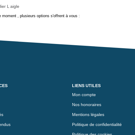
ier L aigle
 moment , plusieurs options s'offrent à vous :
CES
LIENS UTILES
Mon compte
Nos honoraires
és
Mentions légales
endus
Politique de confidentialité
Politique des cookies