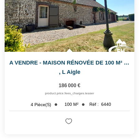
A VENDRE - MAISON RÉNOVÉE DE 100 M² - AU CALME
,
L Aigle
186 000 €
product.price.fees_charges.teaser
100
M²
Réf :
6440
4
Pièce(s)