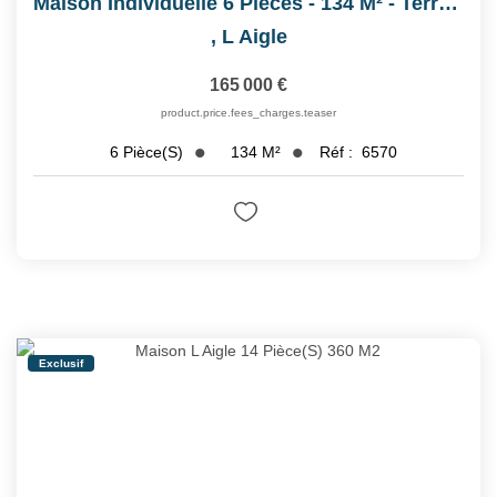
Maison Individuelle 6 Pièces - 134 M² - Terrain 1 020 M²
,
L Aigle
165 000 €
product.price.fees_charges.teaser
134
M²
Réf :
6570
6
Pièce(s)
Exclusif