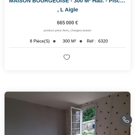
MAISON BOURGEOISE - 300 M² Hab. - Piscine
,
L Aigle
665 000 €
product.price.fees_charges.teaser
300
M²
Réf :
6320
8
Pièce(s)