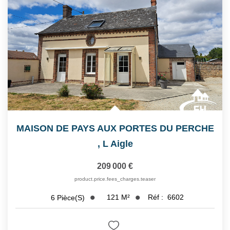
MAISON DE PAYS AUX PORTES DU PERCHE
,
L Aigle
209 000 €
product.price.fees_charges.teaser
121
M²
Réf :
6602
6
Pièce(s)