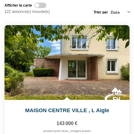
Notre Équipe
Afficher la carte
Nos Actualités
122 annonce(s) trouvée(s)
Trier par
Avis Clients
CONTACT
EXTRANET
MAISON CENTRE VILLE
,
L Aigle
143 000 €
product.price.fees_charges.teaser