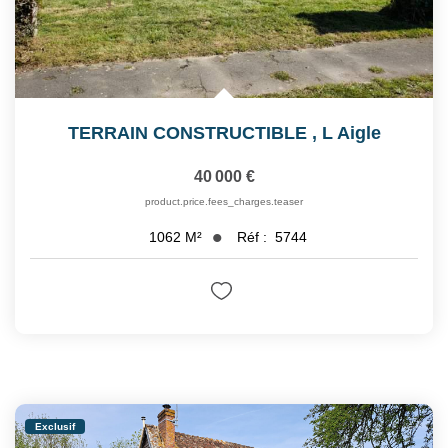
TERRAIN CONSTRUCTIBLE
,
L Aigle
40 000 €
product.price.fees_charges.teaser
Réf :
5744
1062
M²
Exclusif