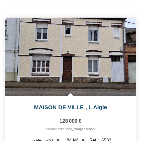
MAISON DE VILLE
,
L Aigle
128 000 €
product.price.fees_charges.teaser
84
M²
Réf :
6533
5
Pièce(s)