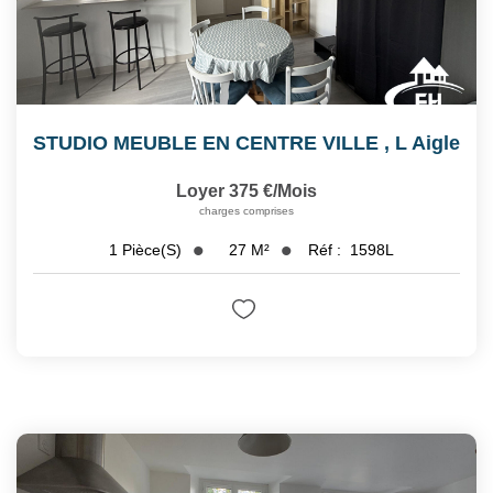
STUDIO MEUBLE EN CENTRE VILLE
,
L Aigle
Loyer 375 €/mois
charges comprises
27
M²
Réf :
1598L
1
Pièce(s)