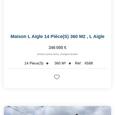
Maison L Aigle 14 Pièce(s) 360 M2
,
L Aigle
346 000 €
product.price.fees_charges.teaser
360
M²
Réf :
6588
14
Pièce(s)