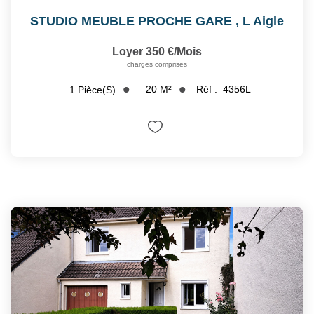
STUDIO MEUBLE PROCHE GARE
,
L Aigle
Loyer 350 €/mois
charges comprises
20
M²
Réf :
4356L
1
Pièce(s)