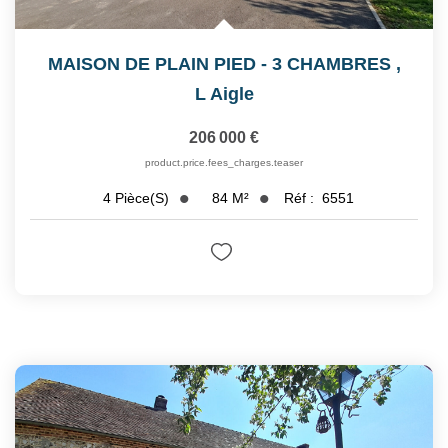
MAISON DE PLAIN PIED - 3 CHAMBRES
,
L Aigle
206 000 €
product.price.fees_charges.teaser
84
M²
Réf :
6551
4
Pièce(s)