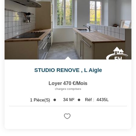
STUDIO RENOVE
,
L Aigle
Loyer 470 €/mois
charges comprises
34
M²
Réf :
4435L
1
Pièce(s)