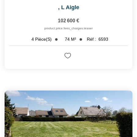
,
L Aigle
102 600 €
product.price.fees_charges.teaser
74
M²
Réf :
6593
4
Pièce(s)