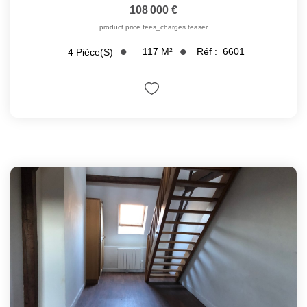
108 000 €
product.price.fees_charges.teaser
117
M²
Réf :
6601
4
Pièce(s)