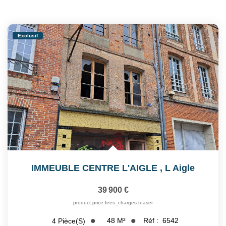
Exclusif
IMMEUBLE CENTRE L'AIGLE
,
L Aigle
39 900 €
product.price.fees_charges.teaser
48
M²
Réf :
6542
4
Pièce(s)