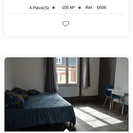
105
M²
Réf :
6606
4
Pièce(s)