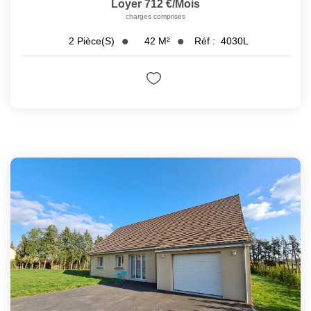
Loyer 712 €/mois
charges comprises
42
M²
Réf :
4030L
2
Pièce(s)