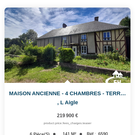
MAISON ANCIENNE - 4 CHAMBRES - TERRAIN 9 630 M²
,
L Aigle
219 900 €
product.price.fees_charges.teaser
141
M²
Réf :
6590
6
Pièce(s)