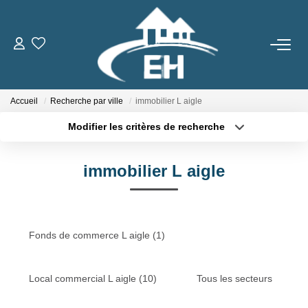
ACHETER
Accueil
Recherche par ville
immobilier L aigle
LOUER
Modifier les critères de recherche
Type de transaction
Localisation
Nos Biens
Acheter
Localisation
Gestion Locative
immobilier L aigle
Type de bien
Sélectionnez...
Surface min
ESTIMER
Plus de critères
Budget max
Fonds de commerce L aigle (1)
Créer une alerte
NOTRE AGENCE
Local commercial L aigle (10)
Tous les secteurs
Qui Sommes-Nous