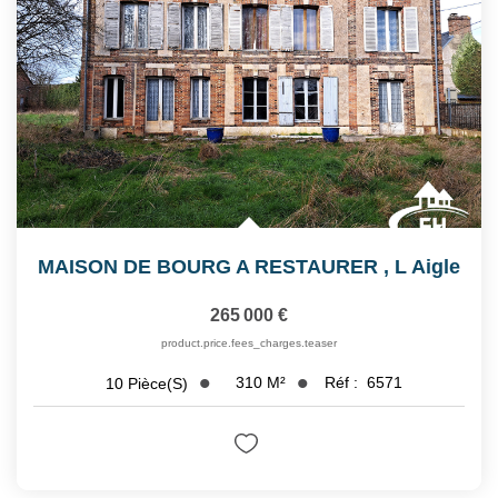
MAISON DE BOURG A RESTAURER
,
L Aigle
265 000 €
product.price.fees_charges.teaser
310
M²
Réf :
6571
10
Pièce(s)