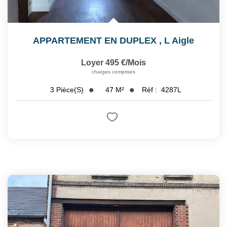
APPARTEMENT EN DUPLEX
,
L Aigle
Loyer 495 €/mois
charges comprises
47
M²
Réf :
4287L
3
Pièce(s)