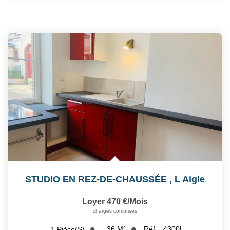
STUDIO EN REZ-DE-CHAUSSÉE
,
L Aigle
Loyer 470 €/mois
charges comprises
36
M²
Réf :
4300L
1
Pièce(s)