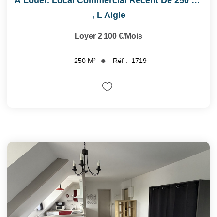
À Louer. Local Commercial Récent De 250 M² . Emplacement...
,
L Aigle
Loyer 2 100 €/mois
Réf :
1719
250
M²