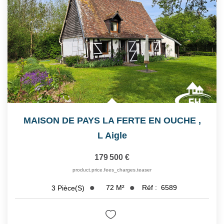
MAISON DE PAYS LA FERTE EN OUCHE
,
L Aigle
179 500 €
product.price.fees_charges.teaser
72
M²
Réf :
6589
3
Pièce(s)