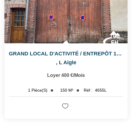
GRAND LOCAL D'ACTIVITÉ / ENTREPÔT 150 M² L'AIGLE
,
L Aigle
Loyer 400 €/mois
150
M²
Réf :
4655L
1
Pièce(s)