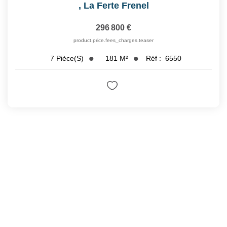
,
La Ferte Frenel
296 800 €
product.price.fees_charges.teaser
181
M²
Réf :
6550
7
Pièce(s)