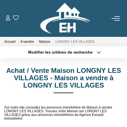
ACHETER
Accueil
A vendre
Maison
LONGNY LES VILLAGES
LOUER
Modifier les critères de recherche
Type de transaction
Localisation
Nos Biens
Acheter
Localisation
Gestion Locative
Achat / Vente Maison LONGNY LES
Type de bien
Sélectionnez...
Surface min
VILLAGES - Maison a vendre à
LONGNY LES VILLAGES
ESTIMER
Plus de critères
Budget max
Créer une alerte
NOTRE AGENCE
Sur notre site consultez les annonces immobilière de Maison à vendre
LONGNY LES VILLAGES. Trouvez votre Maison sur LONGNY LES
VILLAGES grâce aux annonces immobilières de Agence Esnault
Immobilière.
Qui Sommes-Nous