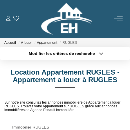
ACHETER
Accueil
A louer
Appartement
RUGLES
LOUER
Modifier les critères de recherche
Type de transaction
Localisation
Nos Biens
Acheter
Localisation
Gestion Locative
Location Appartement RUGLES -
Type de bien
Sélectionnez...
Surface min
Appartement a louer à RUGLES
ESTIMER
Plus de critères
Budget max
Sur notre site consultez les annonces immobilière de Appartement à louer
RUGLES. Trouvez votre Appartement sur RUGLES grâce aux annonces
Créer une alerte
NOTRE AGENCE
immobilières de Agence Esnault Immobilière.
Qui Sommes-Nous
Immobilier RUGLES