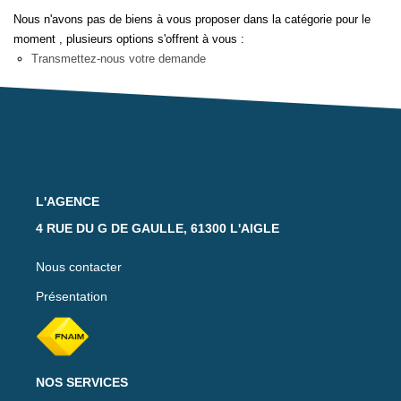
Notre Équipe
Nous n'avons pas de biens à vous proposer dans la catégorie pour le
Nos Actualités
moment , plusieurs options s'offrent à vous :
Transmettez-nous votre demande
Avis Clients
CONTACT
EXTRANET
L'AGENCE
4 RUE DU G DE GAULLE, 61300 L'AIGLE
Nous contacter
Présentation
NOS SERVICES