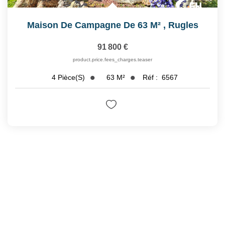
Maison De Campagne De 63 M²
,
Rugles
91 800 €
product.price.fees_charges.teaser
63
M²
Réf :
6567
4
Pièce(s)