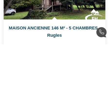
MAISON ANCIENNE 146 M² - 5 CHAMBRES
,
Rugles
243 000 €
product.price.fees_charges.teaser
146
M²
Réf :
6326
6
Pièce(s)