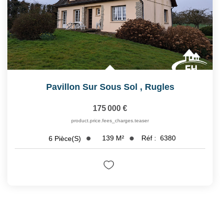
Pavillon Sur Sous Sol
,
Rugles
175 000 €
product.price.fees_charges.teaser
139
M²
Réf :
6380
6
Pièce(s)