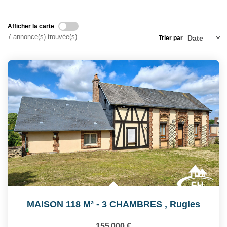
Notre Équipe
Nos Actualités
Afficher la carte
Avis Clients
7 annonce(s) trouvée(s)
Trier par
CONTACT
EXTRANET
MAISON 118 M² - 3 CHAMBRES
,
Rugles
155 000 €