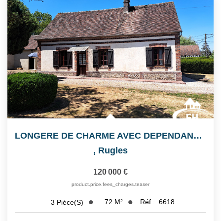
LONGERE DE CHARME AVEC DEPENDANCES
,
Rugles
120 000 €
product.price.fees_charges.teaser
72
M²
Réf :
6618
3
Pièce(s)