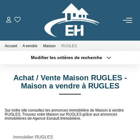
ACHETER
Accueil
A vendre
Maison
RUGLES
LOUER
Modifier les critères de recherche
Type de transaction
Localisation
Nos Biens
Acheter
Localisation
Gestion Locative
Achat / Vente Maison RUGLES -
Type de bien
Sélectionnez...
Surface min
Maison a vendre à RUGLES
ESTIMER
Plus de critères
Budget max
Sur notre site consultez les annonces immobilière de Maison à vendre
RUGLES. Trouvez votre Maison sur RUGLES grâce aux annonces
Créer une alerte
NOTRE AGENCE
immobilières de Agence Esnault Immobilière.
Qui Sommes-Nous
Immobilier RUGLES