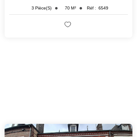
70
M²
Réf :
6549
3
Pièce(s)