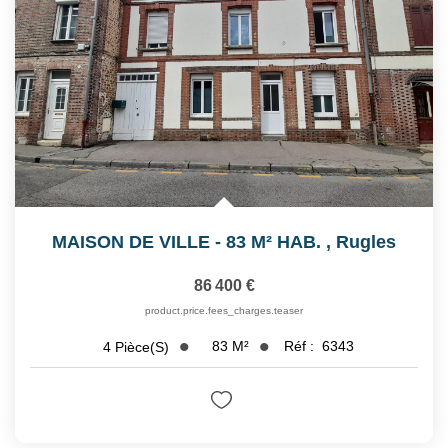
MAISON DE VILLE - 83 M² HAB.
,
Rugles
86 400 €
product.price.fees_charges.teaser
83
M²
Réf :
6343
4
Pièce(s)