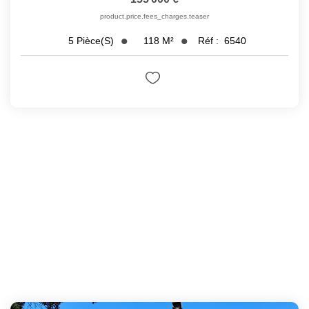
product.price.fees_charges.teaser
118
M²
Réf :
6540
5
Pièce(s)