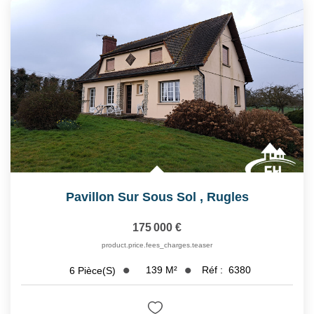
Pavillon Sur Sous Sol
,
Rugles
175 000 €
product.price.fees_charges.teaser
139
M²
Réf :
6380
6
Pièce(s)