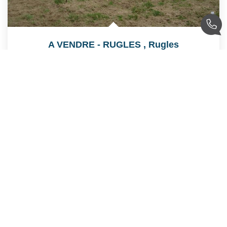
A VENDRE - RUGLES
,
Rugles
35 000 €
product.price.fees_charges.teaser
Réf :
1908A
1250
M²