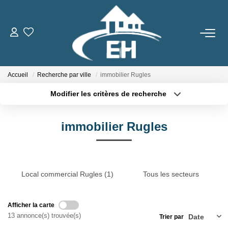
ACHETER
Accueil
Recherche par ville
immobilier Rugles
LOUER
Modifier les critères de recherche
Type de transaction
Localisation
Nos Biens
Acheter
Localisation
Gestion Locative
immobilier Rugles
Type de bien
Sélectionnez...
Surface min
ESTIMER
Plus de critères
Budget max
Local commercial Rugles (1)
Tous les secteurs
Créer une alerte
NOTRE AGENCE
Afficher la carte
Qui Sommes-Nous
13 annonce(s) trouvée(s)
Trier par