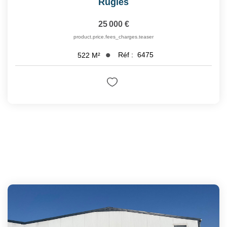
Rugles
25 000 €
product.price.fees_charges.teaser
Réf :
6475
522
M²