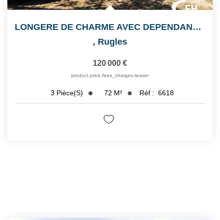
LONGERE DE CHARME AVEC DEPENDANCES
,
Rugles
120 000 €
product.price.fees_charges.teaser
72
M²
Réf :
6618
3
Pièce(s)