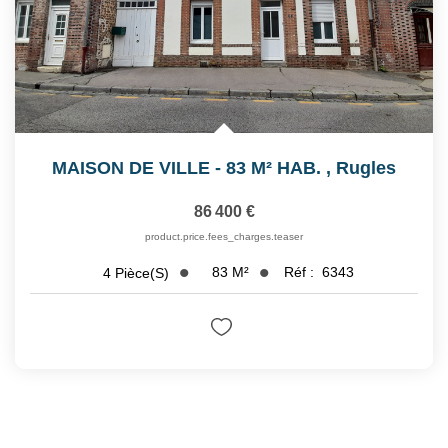
MAISON DE VILLE - 83 M² HAB.
,
Rugles
86 400 €
product.price.fees_charges.teaser
83
M²
Réf :
6343
4
Pièce(s)