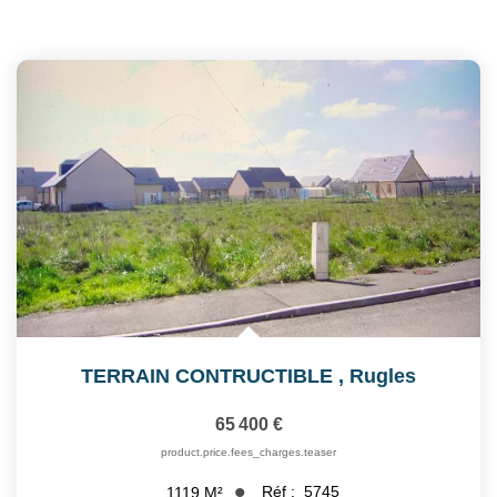
TERRAIN CONTRUCTIBLE
,
Rugles
65 400 €
product.price.fees_charges.teaser
Réf :
5745
1119
M²