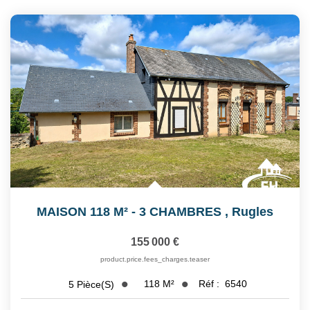
Notre Équipe
Nos Actualités
Avis Clients
CONTACT
EXTRANET
MAISON 118 M² - 3 CHAMBRES
,
Rugles
155 000 €
product.price.fees_charges.teaser
118
M²
Réf :
6540
5
Pièce(s)