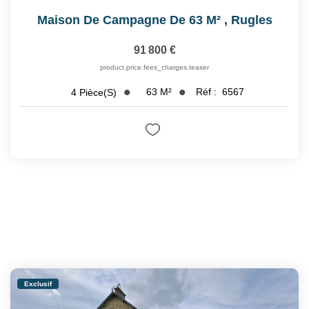
Maison De Campagne De 63 M²
,
Rugles
91 800 €
product.price.fees_charges.teaser
63
M²
Réf :
6567
4
Pièce(s)
Exclusif