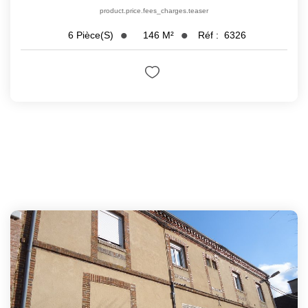
product.price.fees_charges.teaser
146
M²
Réf :
6326
6
Pièce(s)