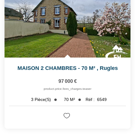
MAISON 2 CHAMBRES - 70 M²
,
Rugles
97 000 €
product.price.fees_charges.teaser
70
M²
Réf :
6549
3
Pièce(s)