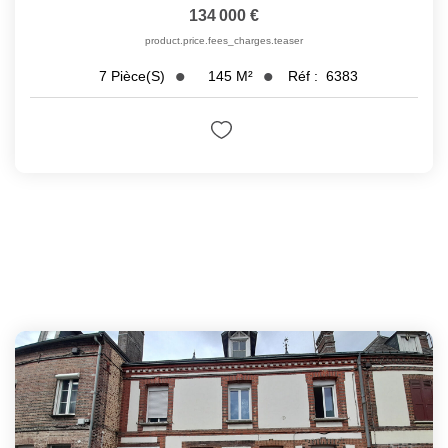
134 000 €
product.price.fees_charges.teaser
145
M²
Réf :
6383
7
Pièce(s)