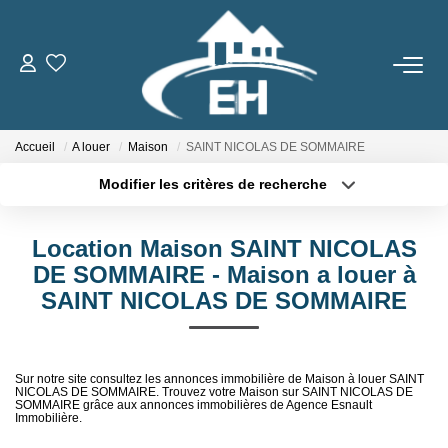
ACHETER
Accueil
A louer
Maison
SAINT NICOLAS DE SOMMAIRE
LOUER
Modifier les critères de recherche
Type de transaction
Localisation
Nos Biens
Acheter
Localisation
Gestion Locative
Location Maison SAINT NICOLAS
Type de bien
Sélectionnez...
Surface min
DE SOMMAIRE - Maison a louer à
SAINT NICOLAS DE SOMMAIRE
ESTIMER
Plus de critères
Budget max
Créer une alerte
NOTRE AGENCE
Sur notre site consultez les annonces immobilière de Maison à louer SAINT
NICOLAS DE SOMMAIRE. Trouvez votre Maison sur SAINT NICOLAS DE
SOMMAIRE grâce aux annonces immobilières de Agence Esnault
Immobilière.
Qui Sommes-Nous