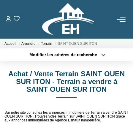
ACHETER
Accueil
A vendre
Terrain
SAINT OUEN SUR ITON
LOUER
Modifier les critères de recherche
Type de transaction
Localisation
Nos Biens
Acheter
Localisation
Gestion Locative
Achat / Vente Terrain SAINT OUEN
Type de bien
Sélectionnez...
Surface min
SUR ITON - Terrain a vendre à
SAINT OUEN SUR ITON
ESTIMER
Plus de critères
Budget max
Créer une alerte
NOTRE AGENCE
Sur notre site consultez les annonces immobilière de Terrain à vendre SAINT
OUEN SUR ITON. Trouvez votre Terrain sur SAINT OUEN SUR ITON grâce
aux annonces immobilières de Agence Esnault Immobilière.
Qui Sommes-Nous