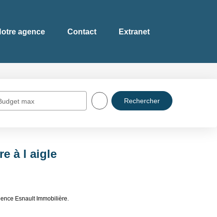
otre agence
Contact
Extranet
Budget max
e à l aigle
gence Esnault Immobilière.